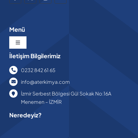
Menü
Toggle
Navigation
İletişim Bilgilerimiz
Anasayfa
0232 842 61 65
Hakkımızda
info@aterkimya.com
İzmir Serbest Bölgesi Gül Sokak No:16A
Ürünlerimiz
Menemen – İZMİR
Neredeyiz?
İletişim