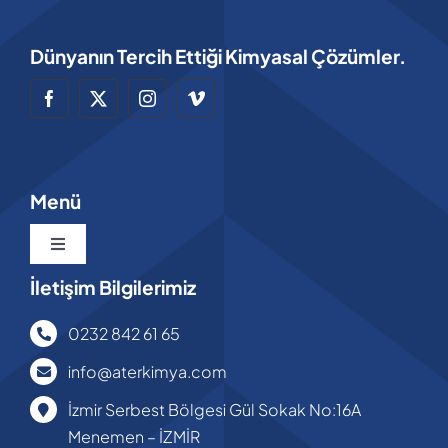
Dünyanın Tercih Ettiği Kimyasal Çözümler.
Menü
Toggle
Navigation
İletişim Bilgilerimiz
Anasayfa
0232 842 61 65
Hakkımızda
info@aterkimya.com
İzmir Serbest Bölgesi Gül Sokak No:16A
Ürünlerimiz
Menemen – İZMİR