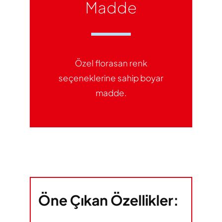
Madde
Özel florasan renk
seçeneklerine sahip boyar
madde.
Öne Çıkan Özellikler: