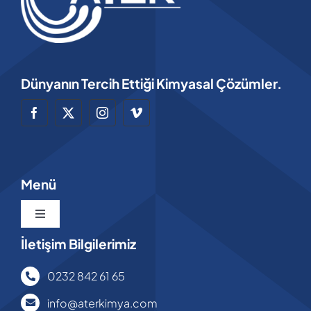
Dünyanın Tercih Ettiği Kimyasal Çözümler.
Menü
Toggle
Navigation
İletişim Bilgilerimiz
Anasayfa
0232 842 61 65
Hakkımızda
info@aterkimya.com